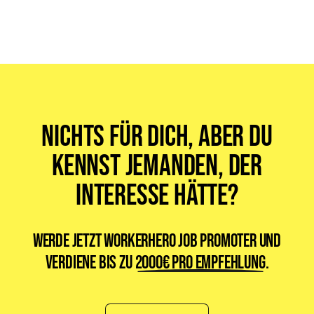
Für "
service
" Jobs gibt es aktuell
3
offene Vollzeitstellen
in
Nürnberg
.
Nichts für dich, aber du
kennst jemanden, der
Interesse hätte?
Werde jetzt WorkerHero Job Promoter und
verdiene bis zu
2000€ pro Empfehlung
.