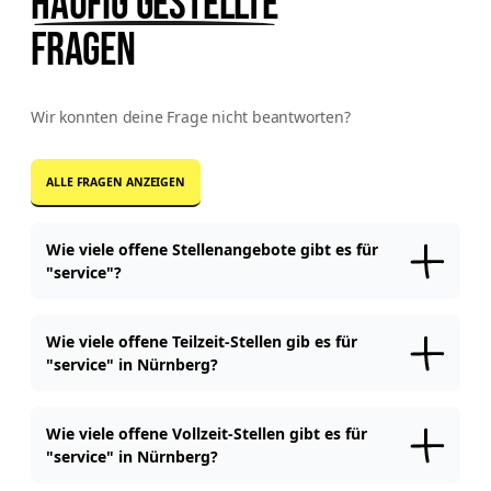
Häufig gestellte
Fragen
Wir konnten deine Frage nicht beantworten?
ALLE FRAGEN ANZEIGEN
Wie viele offene Stellenangebote gibt es für
"service"?
Aktuell sind auf workerhero.com
3
offene Stellen für "
service
"
in
Nürnberg
verfügbar.
Wie viele offene Teilzeit-Stellen gib es für
"service" in Nürnberg?
Für "
service
" Jobs gibt es aktuell
keine
offene Teilzeitstellen
in
Nürnberg
.
Wie viele offene Vollzeit-Stellen gibt es für
"service" in Nürnberg?