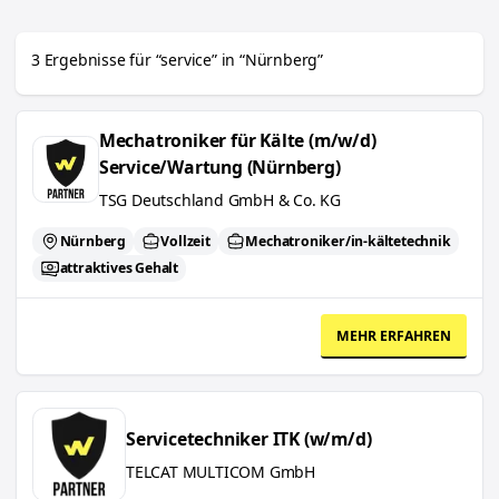
Job
Anstellungsart
3
Ergebnisse
für “
service
”
in “
Nürnberg
”
Führerschein
Mechatroniker für Kälte (m/w/d) Service/Wartung (Nürnberg)
Mechatroniker für Kälte (m/w/d)
Sprache
Service/Wartung (Nürnberg)
TSG Deutschland GmbH & Co. KG
Nürnberg
Vollzeit
Mechatroniker/in-kältetechnik
attraktives Gehalt
MEHR ERFAHREN
Servicetechniker ITK (w/m/d)
Servicetechniker ITK (w/m/d)
TELCAT MULTICOM GmbH