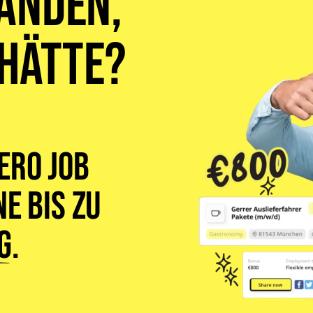
anden,
 hätte?
ero Job
e bis zu
g
.