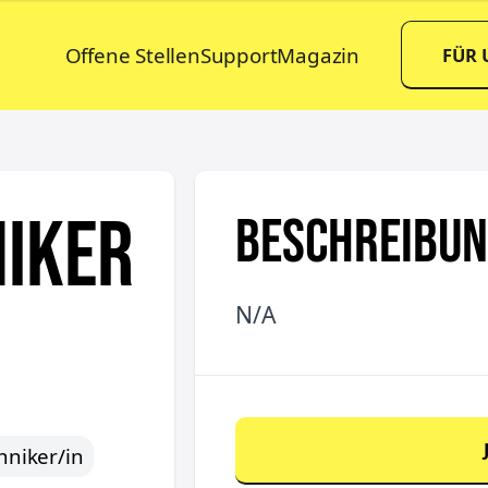
Offene Stellen
Support
Magazin
FÜR
niker
BESCHREIBU
N/A
hniker/in