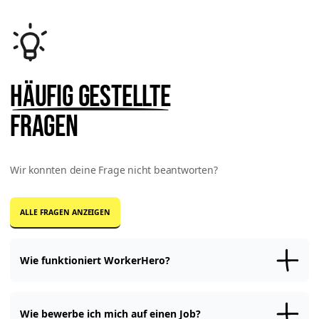
Häufig gestellte
Fragen
Wir konnten deine Frage nicht beantworten?
ALLE FRAGEN ANZEIGEN
Wie funktioniert WorkerHero?
Registriere Dich
kostenfrei
bei WorkerHero und
erstelle Dein Profil
.
Mit dem vollständigen Profil
bewirbst
Du Dich auf Jobangebote
Jobangebote von Unternehmen oder kannst Online-
Wie bewerbe ich mich auf einen Job?