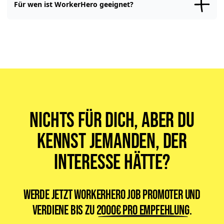
Für wen ist WorkerHero geeignet?
WorkerHero gibt es, um Dir
die Jobsuche zu vereinfachen
. Deshalb
ist WorkerHero für alle gemacht, die einen Job suchen. Egal ob
Vollzeit-, Teilzeit-, Minijob oder ein Werkstudentenjob. Egal welche
Sprache Du sprichst oder woher Du kommst. Bei uns findet jeder
seinen passenden Job.
Nichts für dich, aber du
kennst jemanden, der
Interesse hätte?
Werde jetzt WorkerHero Job Promoter und
verdiene bis zu
2000€ pro Empfehlung
.