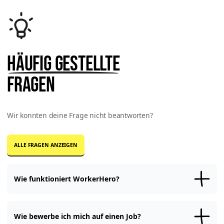
Häufig gestellte
Fragen
Wir konnten deine Frage nicht beantworten?
ALLE FRAGEN ANZEIGEN
Wie funktioniert WorkerHero?
Registriere Dich
kostenfrei
bei WorkerHero und
erstelle Dein Profil
.
Mit dem vollständigen Profil
bewirbst
Du Dich auf Jobangebote
Jobangebote von Unternehmen oder kannst Online-
Wie bewerbe ich mich auf einen Job?
Weiterbildungen
in der Academy absolvieren.