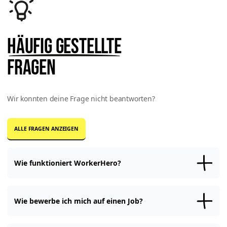
Häufig gestellte
Fragen
Wir konnten deine Frage nicht beantworten?
ALLE FRAGEN ANZEIGEN
Wie funktioniert WorkerHero?
Registriere Dich
kostenfrei
bei WorkerHero und
erstelle Dein Profil
.
Mit dem vollständigen Profil
bewirbst
Du Dich auf Jobangebote
Jobangebote von Unternehmen oder kannst Online-
Wie bewerbe ich mich auf einen Job?
Weiterbildungen
in der Academy absolvieren.
Du benötigst ein WorkerHero-
Profil
, um Dich auf Jobs zu bewerben.