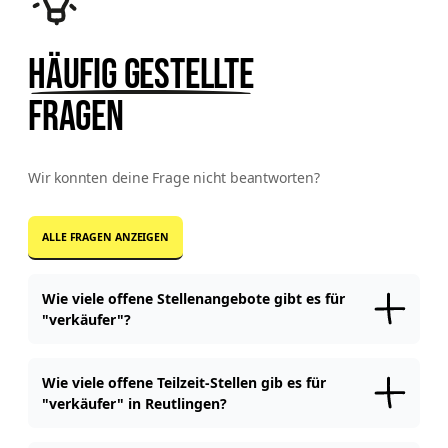
Häufig gestellte
Fragen
Wir konnten deine Frage nicht beantworten?
ALLE FRAGEN ANZEIGEN
Wie viele offene Stellenangebote gibt es für
"verkäufer"?
Aktuell sind auf workerhero.com
10
offene Stellen für "
verkäufer
"
in Reutlingen
verfügbar.
Wie viele offene Teilzeit-Stellen gib es für
"verkäufer" in Reutlingen?
Für "
verkäufer
" Jobs gibt es aktuell
keine
offene Teilzeitstellen
in