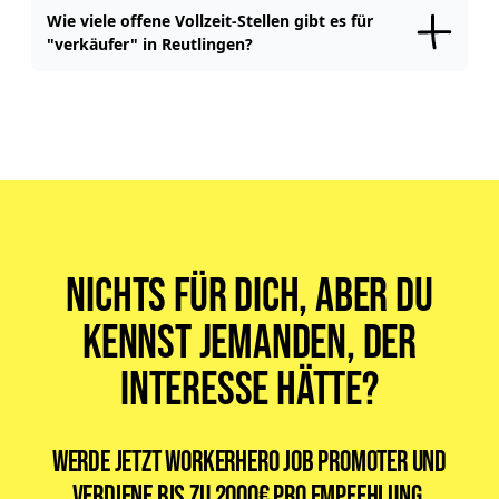
Reutlingen
.
Wie viele offene Vollzeit-Stellen gibt es für
"verkäufer" in Reutlingen?
Für "
verkäufer
" Jobs gibt es aktuell
10
offene Vollzeitstellen
in
Reutlingen
.
Nichts für dich, aber du
kennst jemanden, der
Interesse hätte?
Werde jetzt WorkerHero Job Promoter und
verdiene bis zu
2000€ pro Empfehlung
.