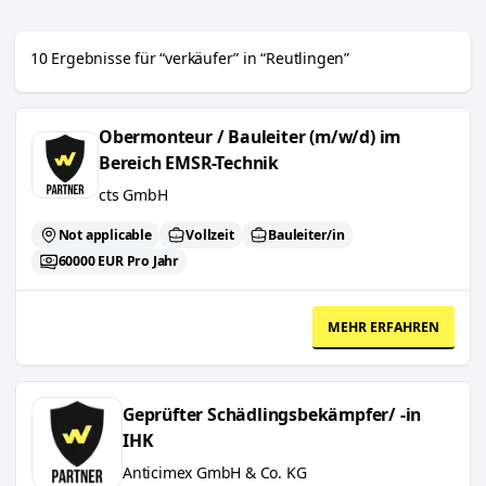
Job
Anstellungsart
10
Ergebnisse
für “
verkäufer
”
in “
Reutlingen
”
Führerschein
Obermonteur / Bauleiter (m/w/d) im Bereich EMSR-Technik
Obermonteur / Bauleiter (m/w/d) im
Sprache
Bereich EMSR-Technik
cts GmbH
Not applicable
Vollzeit
Bauleiter/in
60000 EUR Pro Jahr
MEHR ERFAHREN
Geprüfter Schädlingsbekämpfer/ -in IHK
Geprüfter Schädlingsbekämpfer/ -in
IHK
Anticimex GmbH & Co. KG