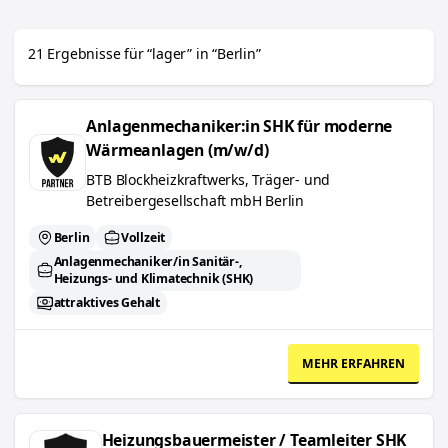
Job
Anstellungsart
21
Ergebnisse
für “
lager
”
in “
Berlin
”
Führerschein
Anlagenmechaniker:in SHK für moderne Wärmeanlagen (m/w/d)
Anlagenmechaniker:in SHK für moderne
Sprache
Wärmeanlagen (m/w/d)
BTB Blockheizkraftwerks, Träger- und
Betreibergesellschaft mbH Berlin
Berlin
Vollzeit
Anlagenmechaniker/in Sanitär-,
Heizungs- und Klimatechnik (SHK)
attraktives Gehalt
MEHR ERFAHREN
Heizungsbauermeister / Teamleiter SHK (m/w/d)
Heizungsbauermeister / Teamleiter SHK