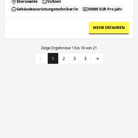
Eberswalde
Vollzeit
Gebäudeausrüstungstechniker/in
50000 EUR Pro Jahr
MEHR ERFAHREN
Zeige Ergebnisse
1
bis
10
von
21
←
1
2
3
3
→