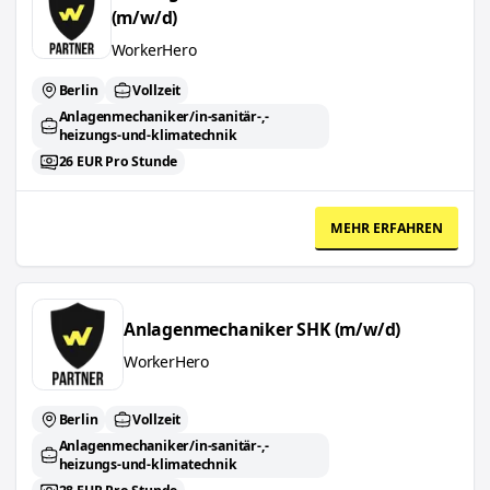
(m/w/d)
WorkerHero
Berlin
Vollzeit
Anlagenmechaniker/in-sanitär-,-
heizungs-und-klimatechnik
26 EUR Pro Stunde
MEHR ERFAHREN
Anlagenmechaniker SHK (m/w/d)
Anlagenmechaniker SHK (m/w/d)
WorkerHero
Berlin
Vollzeit
Anlagenmechaniker/in-sanitär-,-
heizungs-und-klimatechnik