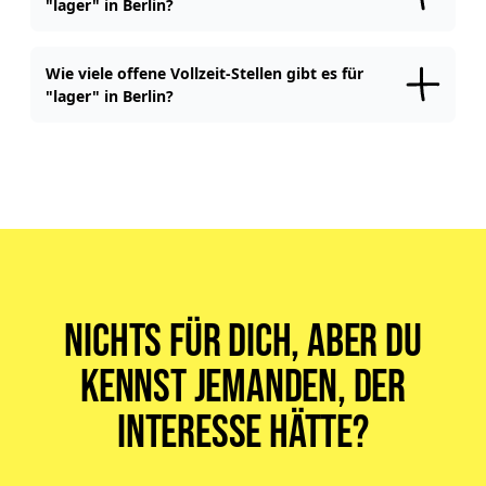
"lager" in Berlin?
Für "
lager
" Jobs gibt es aktuell
keine
offene Teilzeitstellen
in
Berlin
.
Wie viele offene Vollzeit-Stellen gibt es für
"lager" in Berlin?
Für "
lager
" Jobs gibt es aktuell
10
offene Vollzeitstellen
in Berlin
.
Nichts für dich, aber du
kennst jemanden, der
Interesse hätte?