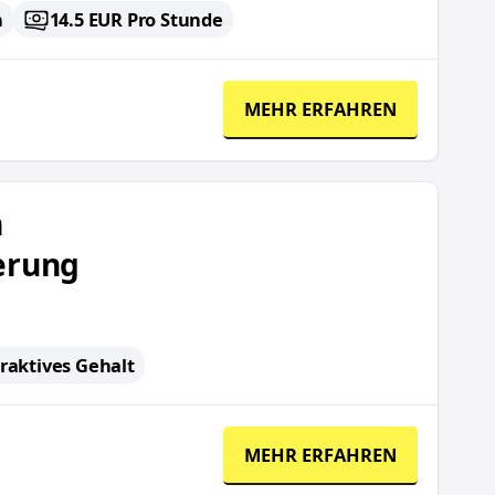
n
14.5 EUR Pro Stunde
MEHR ERFAHREN
rung
h
erung
traktives Gehalt
MEHR ERFAHREN