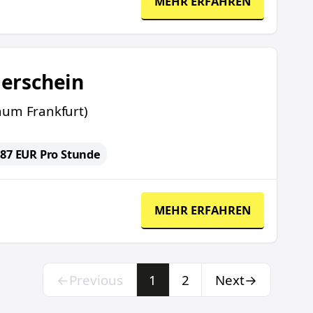
MEHR ERFAHREN
lerschein
um Frankfurt)
6.87 EUR Pro Stunde
MEHR ERFAHREN
←
Previous
1
2
Next
→