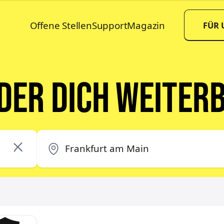
Offene Stellen
Support
Magazin
FÜR
 der dich weiter
cruiting Kraftfahrer in Röllfeld