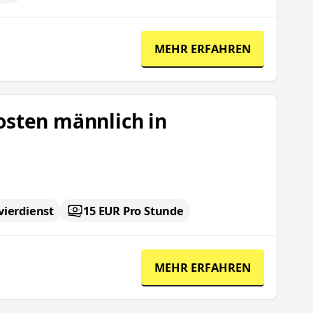
MEHR ERFAHREN
öchst
osten männlich in
ierdienst
15 EUR Pro Stunde
MEHR ERFAHREN