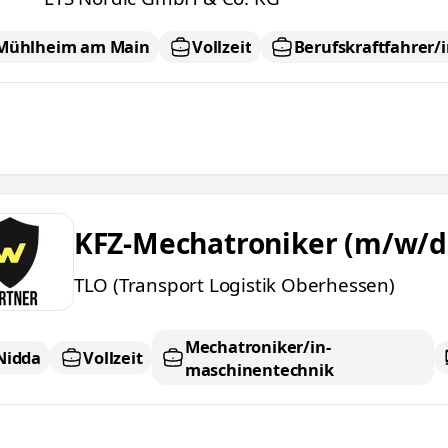
Mühlheim am Main
Vollzeit
Berufskraftfahrer/
chatroniker (m/w/d)
KFZ-Mechatroniker (m/w/d
TLO (Transport Logistik Oberhessen)
Mechatroniker/in-
Nidda
Vollzeit
maschinentechnik