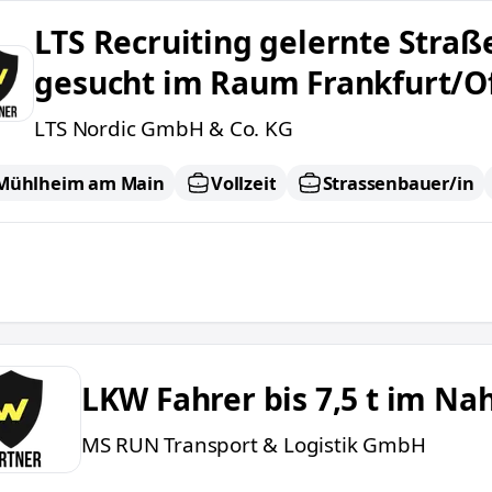
cruiting gelernte Straßenbauer Tief-u. Hochbau g
LTS Recruiting gelernte Straß
gesucht im Raum Frankfurt/O
LTS Nordic GmbH & Co. KG
Mühlheim am Main
Vollzeit
Strassenbauer/in
hrer bis 7,5 t im Nahverkehr (m/w/d)
LKW Fahrer bis 7,5 t im N
MS RUN Transport & Logistik GmbH