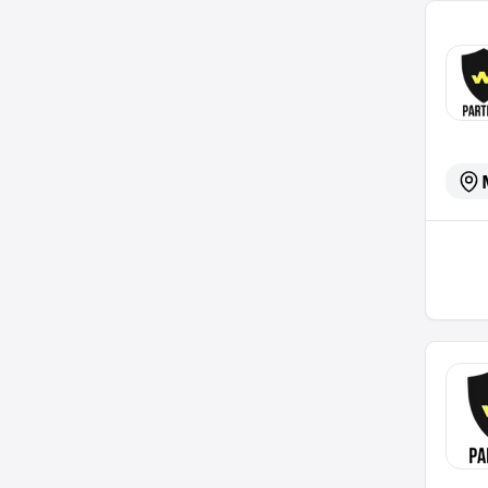
LTS Re
LKW Fa