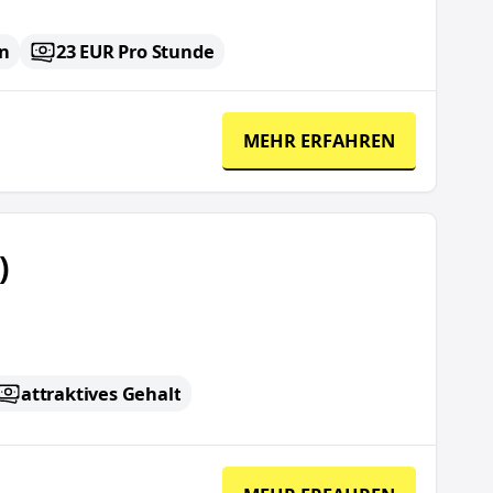
in
23 EUR Pro Stunde
MEHR ERFAHREN
)
attraktives Gehalt