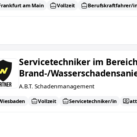
Frankfurt am Main
Vollzeit
Berufskraftfahrer/i
etechniker im Bereich Brand-/Wasserschadensanie
Servicetechniker im Bereic
Brand-/Wasserschadensani
A.B.T. Schadenmanagement
Wiesbaden
Vollzeit
Servicetechniker/in
at