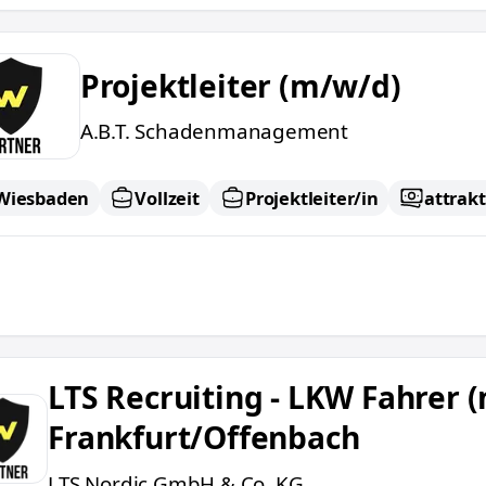
tleiter (m/w/d)
Projektleiter (m/w/d)
A.B.T. Schadenmanagement
Wiesbaden
Vollzeit
Projektleiter/in
attrakt
cruiting - LKW Fahrer (m/w/d) - Straßenbau Raum 
LTS Recruiting - LKW Fahrer
Frankfurt/Offenbach
LTS Nordic GmbH & Co. KG