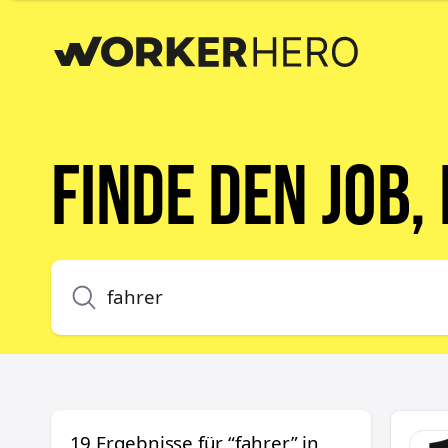
Finde den Job,
LTS Re
19
Ergebnisse
für “
fahrer
”
in