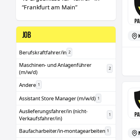
“
Frankfurt am Main
”
JOB
Berufskraftfahrer/in
2
Maschinen- und Anlagenführer
2
(m/w/d)
Andere
1
LTS Re
Assistant Store Manager (m/w/d)
1
Auslieferungsfahrer/in (nicht-
1
Verkaufsfahrer/in)
Baufacharbeiter/in-montagearbeiten
1