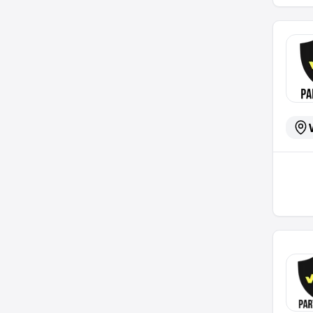
Projek
LTS Re