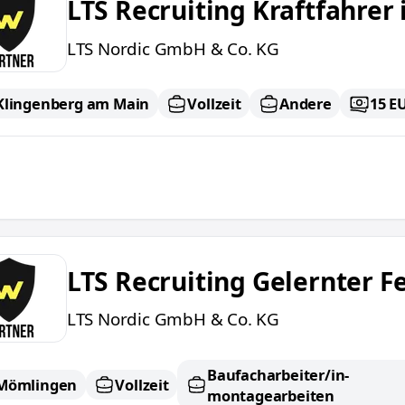
LTS Recruiting Kraftfahrer 
LTS Nordic GmbH & Co. KG
Klingenberg am Main
Vollzeit
Andere
15 E
cruiting Gelernter Fensterbauer in Mömlingen
LTS Recruiting Gelernter 
LTS Nordic GmbH & Co. KG
Baufacharbeiter/in-
Mömlingen
Vollzeit
montagearbeiten