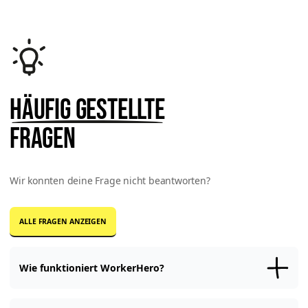
Häufig gestellte
Fragen
Wir konnten deine Frage nicht beantworten?
ALLE FRAGEN ANZEIGEN
Wie funktioniert WorkerHero?
Registriere Dich
kostenfrei
bei WorkerHero und
erstelle Dein Profil
.
Mit dem vollständigen Profil
bewirbst
Du Dich auf Jobangebote