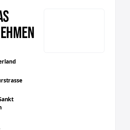
AS
NEHMEN
erland
rstrasse
Sankt
n
s