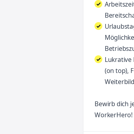
Arbeitszei
Bereitscha
Urlaubsta
Möglichke
Betriebsz
Lukrative
(on top),
Weiterbil
Bewirb dich j
WorkerHero!