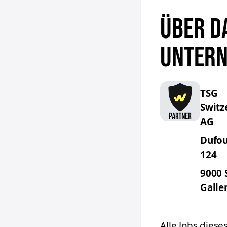
ÜBER D
UNTER
TSG
Switz
AG
Dufou
124
9000
Galle
Alle Jobs diese