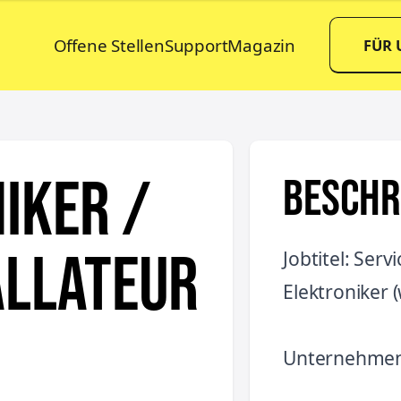
Offene Stellen
Support
Magazin
FÜR
iker /
BESCHR
allateur
Jobtitel: Serv
Elektroniker 
Unternehmen