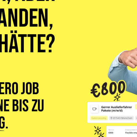
anden,
 hätte?
ero Job
e bis zu
g
.