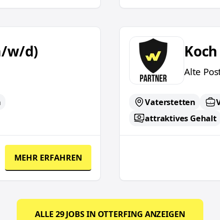
Koch (m/w/d)
m/w/d)
Koch
Alte Pos
n
Vaterstetten
V
attraktives Gehalt
MEHR ERFAHREN
ALLE
29
JOBS IN
OTTERFING
ANZEIGEN