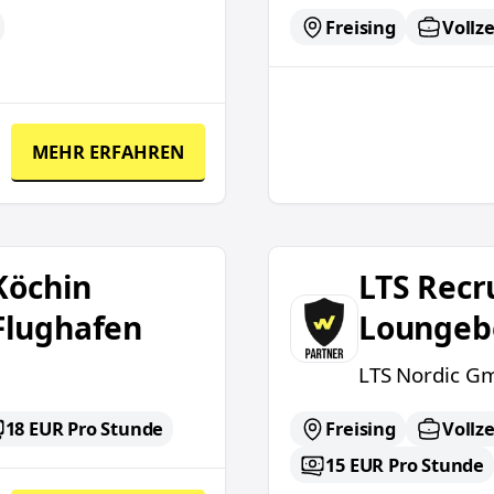
Freising
Vollze
MEHR ERFAHREN
chener Flughafen
LTS Recruiting -Servic
Köchin
LTS Recru
Flughafen
Loungeb
LTS Nordic G
18 EUR Pro Stunde
Freising
Vollze
15 EUR Pro Stunde