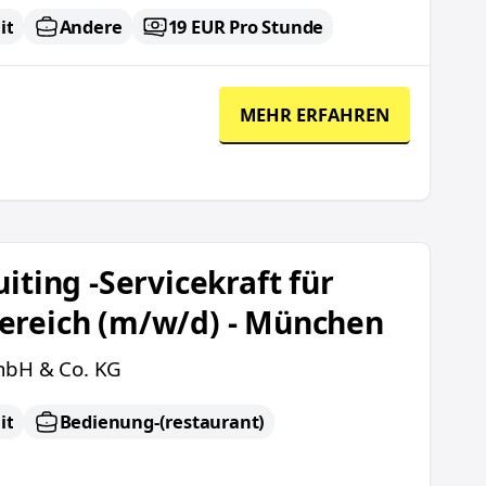
it
Andere
19 EUR Pro Stunde
MEHR ERFAHREN
ekraft für Loungebereich (m/w/d) - München
iting -Servicekraft für
ereich (m/w/d) - München
mbH & Co. KG
it
Bedienung-(restaurant)