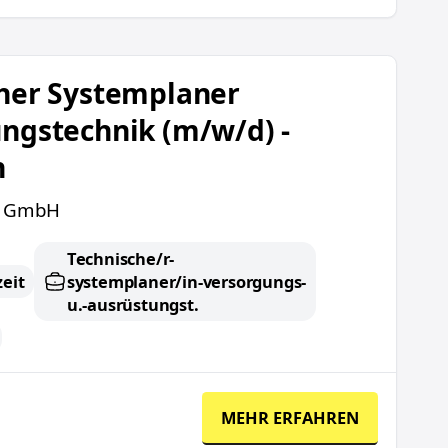
ner Versorgungstechnik (m/w/d) - München
her Systemplaner
ngstechnik (m/w/d) -
n
r GmbH
Technische/r-
zeit
systemplaner/in-versorgungs-
u.-ausrüstungst.
MEHR ERFAHREN