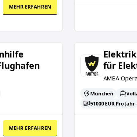
MEHR ERFAHREN
hener Flughafen
Elektriker / Elektronike
nhilfe
Elektrik
Flughafen
für Ele
AMBA Opera
München
Voll
51000 EUR Pro Jahr
MEHR ERFAHREN