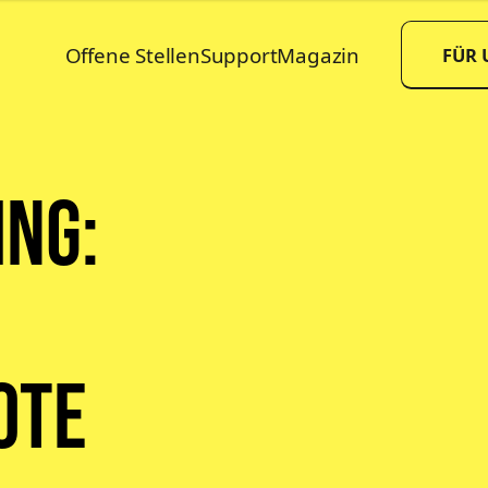
Offene Stellen
Support
Magazin
FÜR
ing:
ote