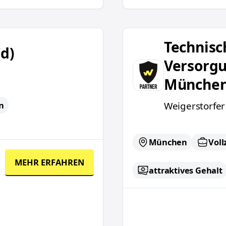
Technischer Systempla
Technisc
d)
Versorgu
Münche
Weigerstorfe
n
München
Voll
MEHR ERFAHREN
attraktives Gehalt