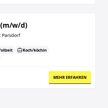
 (m/w/d)
t Parsdorf
ollzeit
Koch/köchin
MEHR ERFAHREN