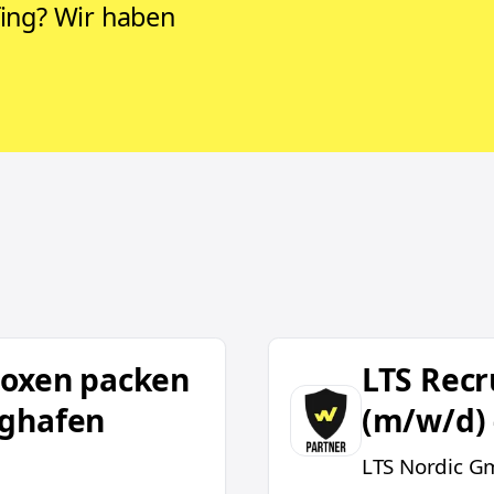
rfing? Wir haben
 - München Flughafen
LTS Recruiting - Cater
boxen packen
LTS Recr
ughafen
(m/w/d)
LTS Nordic G