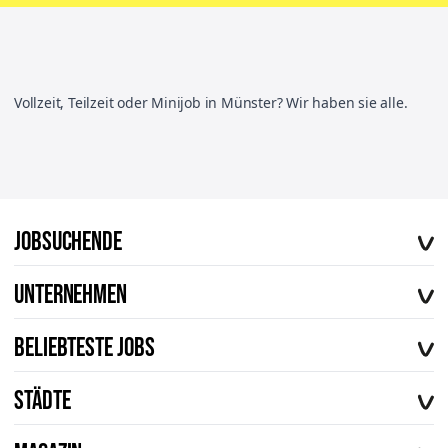
Vollzeit, Teilzeit oder Minijob in Münster? Wir haben sie alle.
Jobsuchende
Offene Stellen
Unternehmen
Vorteile von workerhero
Über uns
FAQ
Beliebteste Jobs
Karriere
Kontakt
Fahrer im Außendienst
Hilfe & Support
Städte
Elektroniker
Magazin
München
Mechaniker