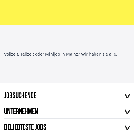
Vollzeit, Teilzeit oder Minijob in Mainz? Wir haben sie alle.
Jobsuchende
Offene Stellen
Unternehmen
Vorteile von workerhero
Über uns
FAQ
Beliebteste Jobs
Karriere
Kontakt