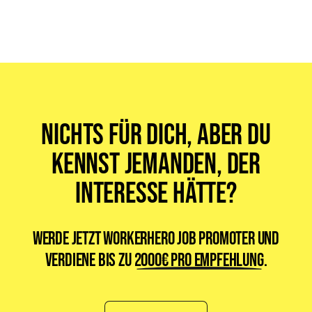
WorkerHero gibt es, um Dir
die Jobsuche zu vereinfachen
. Deshalb
ist WorkerHero für alle gemacht, die einen Job suchen. Egal ob
Vollzeit-, Teilzeit-, Minijob oder ein Werkstudentenjob. Egal welche
Sprache Du sprichst oder woher Du kommst. Bei uns findet jeder
seinen passenden Job.
Nichts für dich, aber du
kennst jemanden, der
Interesse hätte?
Werde jetzt WorkerHero Job Promoter und
verdiene bis zu
2000€ pro Empfehlung
.