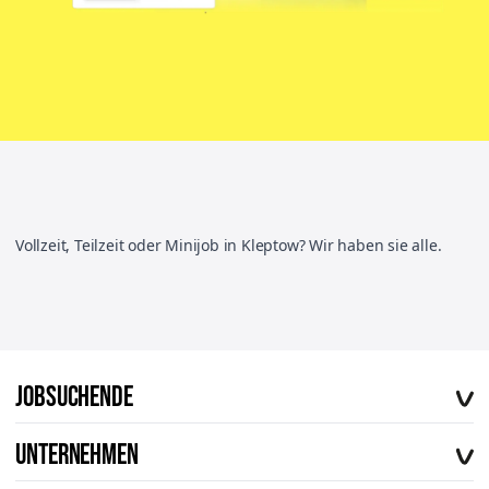
Vollzeit, Teilzeit oder Minijob in Kleptow? Wir haben sie alle.
Jobsuchende
Offene Stellen
Unternehmen
Vorteile von workerhero
Über uns