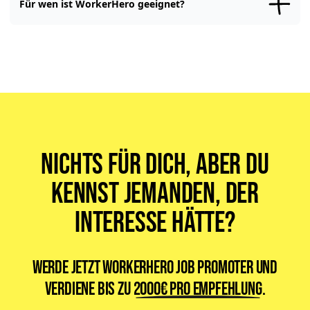
Für wen ist WorkerHero geeignet?
WorkerHero gibt es, um Dir
die Jobsuche zu vereinfachen
. Deshalb
ist WorkerHero für alle gemacht, die einen Job suchen. Egal ob
Vollzeit-, Teilzeit-, Minijob oder ein Werkstudentenjob. Egal welche
Sprache Du sprichst oder woher Du kommst. Bei uns findet jeder
seinen passenden Job.
Nichts für dich, aber du
kennst jemanden, der
Interesse hätte?
Werde jetzt WorkerHero Job Promoter und
verdiene bis zu
2000€ pro Empfehlung
.