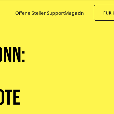
Offene Stellen
Support
Magazin
FÜR
onn:
ote