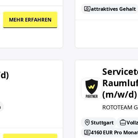
attraktives Gehalt
MEHR ERFAHREN
Servicetechniker für R
Servicet
d)
Raumluf
(m/w/d)
ROTOTEAM 
n
Stuttgart
Vollz
4160 EUR Pro Mona