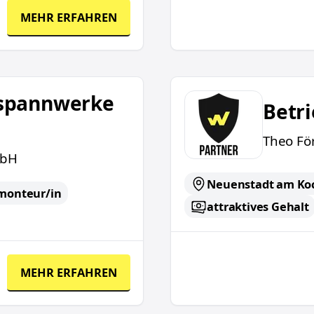
MEHR ERFAHREN
Betriebselektroniker (
spannwerke
Betr
Theo Fö
mbH
Neuenstadt am Ko
monteur/in
attraktives Gehalt
MEHR ERFAHREN