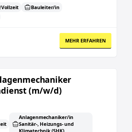
Vollzeit
Bauleiter/in
MEHR ERFAHREN
r Kundendienst (m/w/d)
lagenmechaniker
dienst (m/w/d)
Anlagenmechaniker/in
eit
Sanitär-, Heizungs- und
Klimatechnik (SHK)