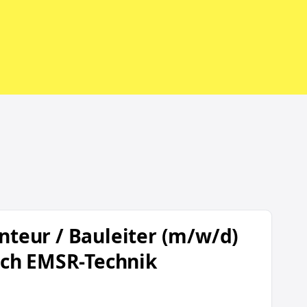
er (m/w/d) im Bereich EMSR-Technik
teur / Bauleiter (m/w/d)
ich EMSR-Technik