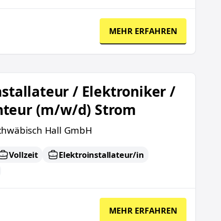
MEHR ERFAHREN
lektroniker / Netzmonteur (m/w/d) Strom
stallateur / Elektroniker /
teur (m/w/d) Strom
chwäbisch Hall GmbH
Vollzeit
Elektroinstallateur/in
MEHR ERFAHREN