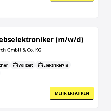
m/w/d)
iebselektroniker (m/w/d)
rch GmbH & Co. KG
cher
Vollzeit
Elektriker/in
MEHR ERFAHREN