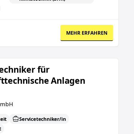
MEHR ERFAHREN
aumlufttechnische Anlagen (m/w/d)
echniker für
ttechnische Anlagen
GmbH
eit
Servicetechniker/in
t