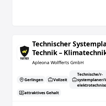
Technischer Systemplaner V/A Technik – Klim
Technischer Systempl
Technik – Klimatechni
Apleona Wolfferts GmbH
Technische/r-
Gerlingen
Vollzeit
systemplaner/i
elektrotechnis
attraktives Gehalt