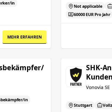
rker/in
Not applicable
60000 EUR Pro Jahr
MEHR ERFAHREN
SHK-Anlagenmechanike
gsbekämpfer/
SHK-An
Kunden
Vonovia SE
sbekämpfer/in
Stuttgart
Vollz