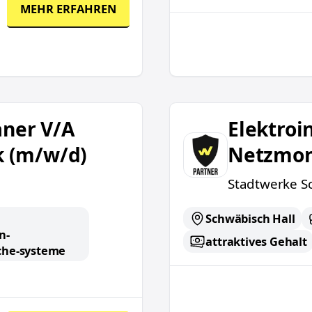
MEHR ERFAHREN
atechnik (m/w/d)
Elektroinstallateur / E
aner V/A
Elektroin
k (m/w/d)
Netzmon
Stadtwerke S
Schwäbisch Hall
n-
attraktives Gehalt
che-systeme