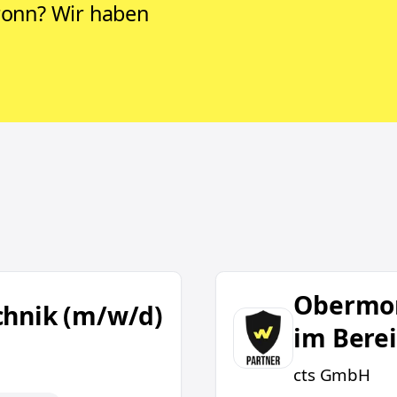
lbronn? Wir haben
Obermonteur / Bauleit
Obermon
chnik (m/w/d)
im Bere
cts GmbH