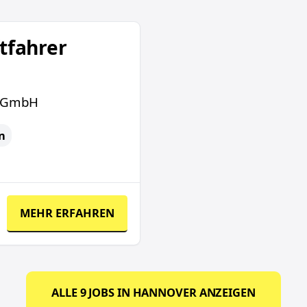
ftfahrer
e GmbH
n
MEHR ERFAHREN
ALLE
9
JOBS IN
HANNOVER
ANZEIGEN