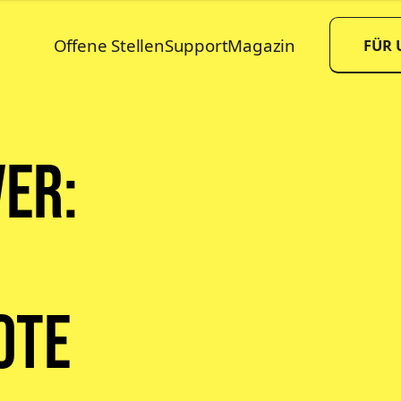
Offene Stellen
Support
Magazin
FÜR
ver:
ote