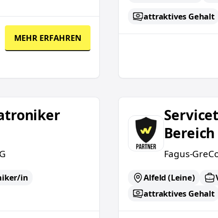
attraktives Gehalt
MEHR ERFAHREN
Servicetechniker (w/m/
atroniker
Service
Bereich
KG
Fagus-GreC
iker/in
Alfeld (Leine)
attraktives Gehalt