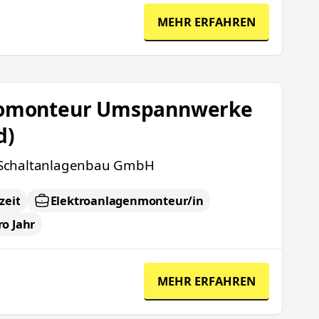
MEHR ERFAHREN
nnwerke (m/w/d)
romonteur Umspannwerke
d)
chaltanlagenbau GmbH
zeit
Elektroanlagenmonteur/in
ro Jahr
MEHR ERFAHREN