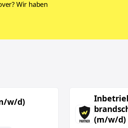
nover? Wir haben
Inbetriebnehmer für b
Inbetri
m/w/d)
brandsc
(m/w/d)