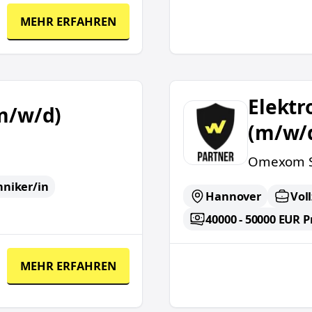
MEHR ERFAHREN
Elektromonteur Umspa
Elekt
m/w/d)
(m/w/
Omexom S
hniker/in
Hannover
Voll
40000 - 50000 EUR P
MEHR ERFAHREN