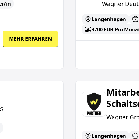
Wagner Deut
er/in
Langenhagen
3700 EUR Pro Mona
MEHR ERFAHREN
Mitarbeiter (m/w/d) Fe
Mitarbe
Schalt
KG
Wagner Gr
n
Langenhagen