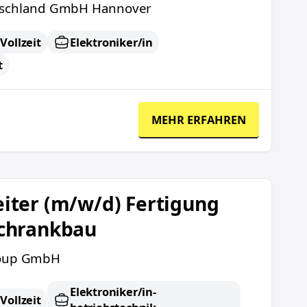
schland GmbH Hannover
Vollzeit
Elektroniker/in
t
MEHR ERFAHREN
rtigung Schaltschrankbau
iter (m/w/d) Fertigung
schrankbau
oup GmbH
Elektroniker/in-
Vollzeit