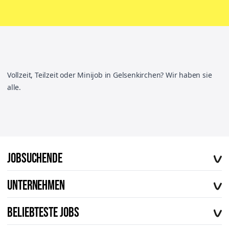
Vollzeit, Teilzeit oder Minijob in Gelsenkirchen? Wir haben sie
alle.
Jobsuchende
Offene Stellen
Unternehmen
Vorteile von workerhero
Über uns
FAQ
Beliebteste Jobs
Karriere
Kontakt
Fahrer im Außendienst