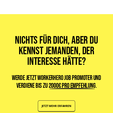
Vollzeit-, Teilzeit-, Minijob oder ein Werkstudentenjob. Egal welche
Sprache Du sprichst oder woher Du kommst. Bei uns findet jeder
seinen passenden Job.
Nichts für dich, aber du
kennst jemanden, der
Interesse hätte?
Werde jetzt WorkerHero Job Promoter und
verdiene bis zu
2000€ pro Empfehlung
.
JETZT MEHR ERFAHREN