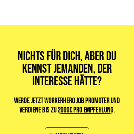
ist WorkerHero für alle gemacht, die einen Job suchen. Egal ob
Vollzeit-, Teilzeit-, Minijob oder ein Werkstudentenjob. Egal welche
Sprache Du sprichst oder woher Du kommst. Bei uns findet jeder
seinen passenden Job.
Nichts für dich, aber du
kennst jemanden, der
Interesse hätte?
Werde jetzt WorkerHero Job Promoter und
verdiene bis zu
2000€ pro Empfehlung
.