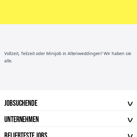
Vollzeit, Teilzeit oder Minijob in Altenweddingen? Wir haben sie
alle.
Jobsuchende
Offene Stellen
Unternehmen
Vorteile von workerhero
Über uns
FAQ
Beliebteste Jobs