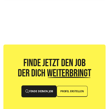
WorkerHero gibt es, um Dir
die Jobsuche zu vereinfachen
. Deshalb
ist WorkerHero für alle gemacht, die einen Job suchen. Egal ob
Vollzeit-, Teilzeit-, Minijob oder ein Werkstudentenjob. Egal welche
Sprache Du sprichst oder woher Du kommst. Bei uns findet jeder
seinen passenden Job.
Finde jetzt den Job
der dich
weiterbringt
FINDE DEINEN JOB
PROFIL ERSTELLEN